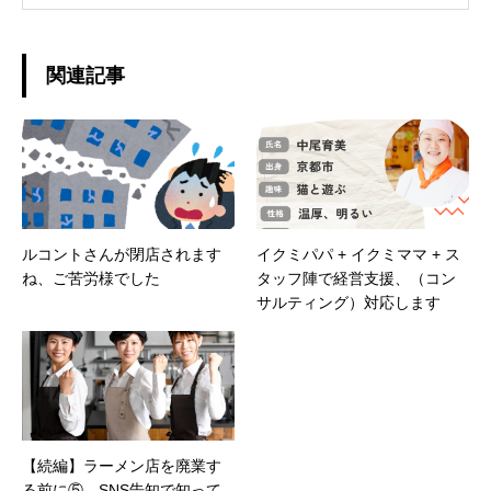
はここまで苦労の連続でした。 苦労話はプロフ
ィール詳細を確認ください。 とにかく、今まで
の経験をもとに、集客や売上が下がって困って
関連記事
いる方・ 利益が出せない方・悪徳フランチャイ
ズで困っている方の力になれるように、情報を
発信していきます！
ルコントさんが閉店されます
イクミパパ + イクミママ + ス
ね、ご苦労様でした
タッフ陣で経営支援、（コン
サルティング）対応します
お問い合せ
TEL
【続編】ラーメン店を廃業す
る前に⑤ SNS告知で知って