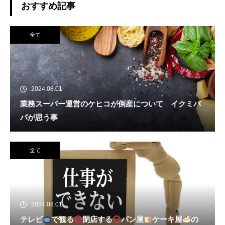
おすすめ記事
全て
2024.08.01
業務スーパー運営のケヒコが倒産について イクミパ
パが思う事
全て
2024.08.01
テレビ
で観る
閉店する
パン屋
ケーキ屋
の