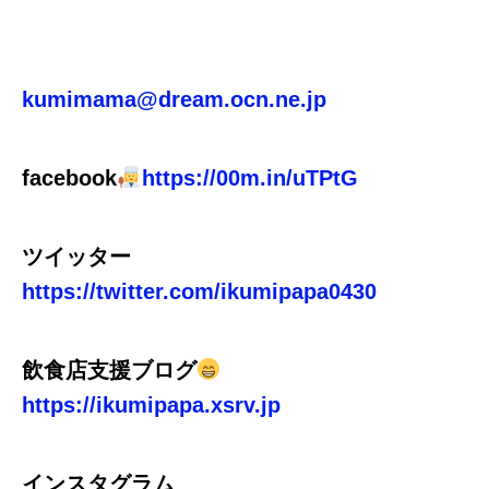
kumimama@dream.ocn.ne.jp
facebook
https://00m.in/uTPtG
ツイッター
https://twitter.com/ikumipapa0430
飲食店支援ブログ
https://ikumipapa.xsrv.jp
インスタグラム