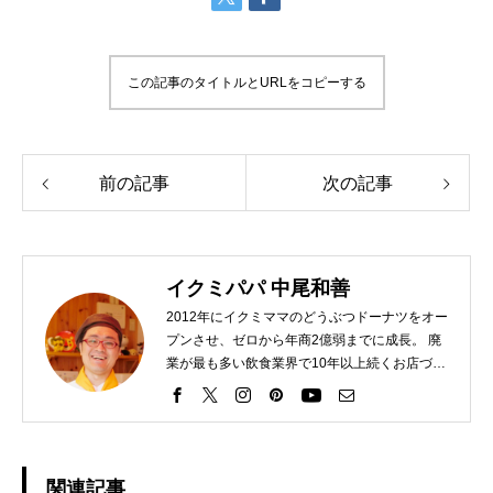
この記事のタイトルとURLをコピーする
前の記事
次の記事
イクミパパ 中尾和善
2012年にイクミママのどうぶつドーナツをオー
プンさせ、ゼロから年商2億弱までに成長。 廃
業が最も多い飲食業界で10年以上続くお店づく
り実現。テレビ取材50回以上の経験あり。
と、これだけ見ればスゴイ実績ですが、、、実
はここまで苦労の連続でした。 苦労話はプロフ
ィール詳細を確認ください。 とにかく、今まで
の経験をもとに、集客や売上が下がって困って
関連記事