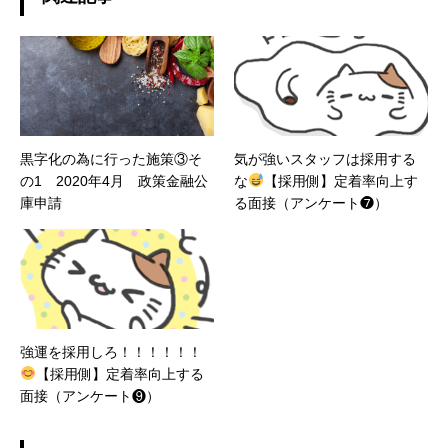
いる方・ 利益が出せない方・悪徳フランチャイ
ズで困っている方の力になれるように、情報を
発信していきます！
黒字化の為に行った施策③そ
気が強いスタッフは採用する
の1 2020年4月 政策金融公
な
【採用側】定着率向上す
庫申請
る面接（アンケート❼）
強運を採用しろ！！！！！！
【採用側】定着率向上する
面接（アンケート❾）